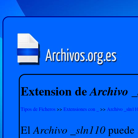
Extension de
Archivo 
Tipos de Ficheros
>>
Extensiones con _
>>
Archivo _sln11
Archivo _sln110
El
puede s