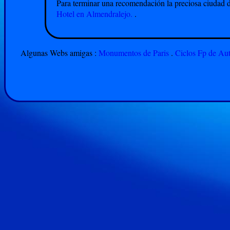
Para terminar una recomendación la preciosa ciudad 
Hotel en Almendralejo.
.
Algunas Webs amigas :
Monumentos de Paris
.
Ciclos Fp de Au