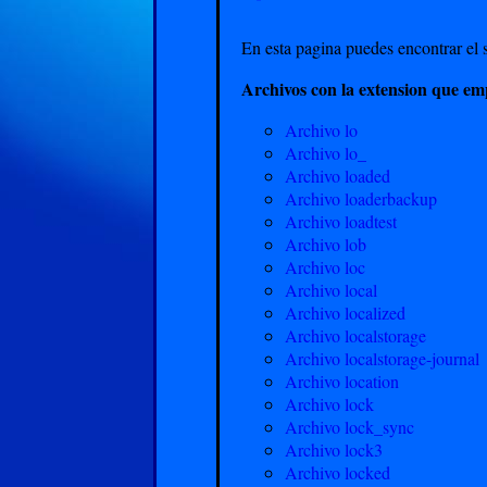
En esta pagina puedes encontrar el s
Archivos con la extension que em
Archivo lo
Archivo lo_
Archivo loaded
Archivo loaderbackup
Archivo loadtest
Archivo lob
Archivo loc
Archivo local
Archivo localized
Archivo localstorage
Archivo localstorage-journal
Archivo location
Archivo lock
Archivo lock_sync
Archivo lock3
Archivo locked