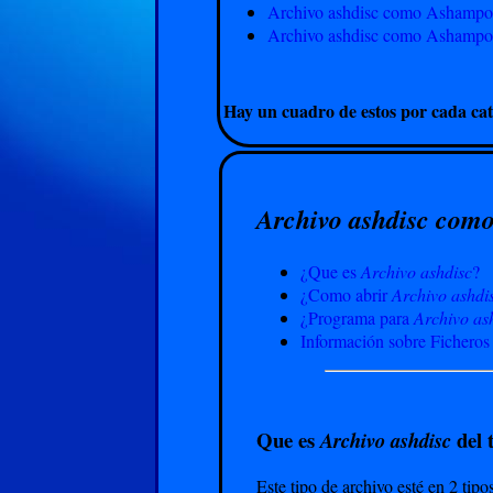
Archivo ashdisc como Ashampoo 
Archivo ashdisc como Ashampoo 
Hay un cuadro de estos por cada cat
Archivo ashdisc como
¿Que es
Archivo ashdisc
?
¿Como abrir
Archivo ashdi
¿Programa para
Archivo as
Información sobre Ficheros
Que es
del 
Archivo ashdisc
Este tipo de archivo esté en 2 tipo