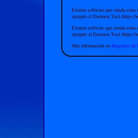
Existen software que emula estas 
ejemplo el Daemon Tool (https:/
Existen software que emula estas 
ejemplo el Daemon Tool (https:/
Más información en
Imagenes de 