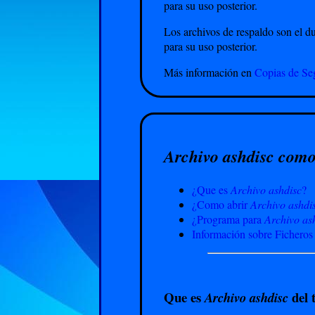
para su uso posterior.
Los archivos de respaldo son el du
para su uso posterior.
Más información en
Copias de Se
Archivo ashdisc como
¿Que es
Archivo ashdisc
?
¿Como abrir
Archivo ashdi
¿Programa para
Archivo as
Información sobre Ficheros
Que es
del 
Archivo ashdisc